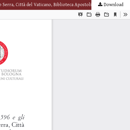
o Serra, Città del Vaticano, Biblioteca Apostolica Vaticana, 2018
Download