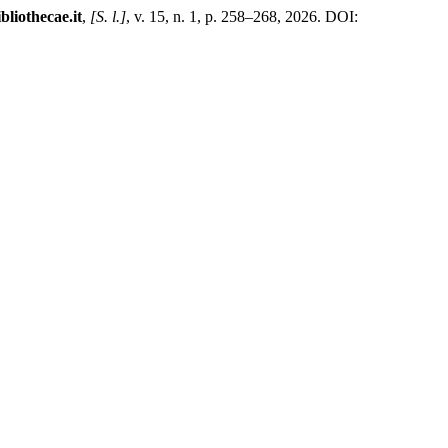
bliothecae.it
,
[S. l.]
, v. 15, n. 1, p. 258–268, 2026. DOI: