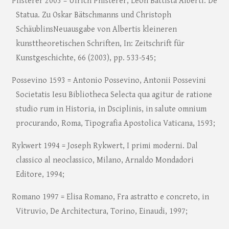
Pfisterer 2003 = Ulrich Phisterer, Leon Battista Alberti: De
Statua. Zu Oskar Bätschmanns und Christoph
SchäublinsNeuausgabe von Albertis kleineren
kunsttheoretischen Schriften, In: Zeitschrift für
Kunstgeschichte, 66 (2003), pp. 533-545;
Possevino 1593 = Antonio Possevino, Antonii Possevini
Societatis Iesu Bibliotheca Selecta qua agitur de ratione
studio rum in Historia, in Dsciplinis, in salute omnium
procurando, Roma, Tipografia Apostolica Vaticana, 1593;
Rykwert 1994 = Joseph Rykwert, I primi moderni. Dal
classico al neoclassico, Milano, Arnaldo Mondadori
Editore, 1994;
Romano 1997 = Elisa Romano, Fra astratto e concreto, in
Vitruvio, De Architectura, Torino, Einaudi, 1997;