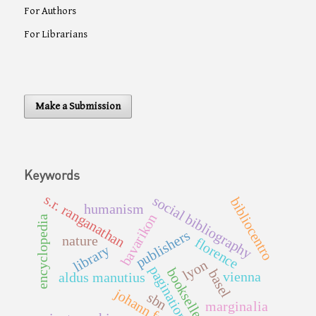
For Authors
For Librarians
Make a Submission
Keywords
s.r. ranganathan
social bibliography
bibliocentro
humanism
bavarikon
encyclopedia
publishers
nature
florence
library
lyon
pagination
booksellers
basel
vienna
aldus manutius
johann froben
sbn
marginalia