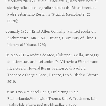
Castelletti 2020 = Claudio Castelletti, Quadratuta: note di
storiografia e lessicografia artistica dal Rinascimento a
Padre Sebastiano Resta, in “Studi di Memofonte” 25
(2020);
Connally 1960 = Ernst Allen Connally, Printed Books on
Architecture, 1483-1805, Urbana, University of Illinois
Library at Urbana, 1960;
De Meo 2010 = Andrea de Meo, L’olimpo in villa, in: Saggi
di letteratura architettonica. Da Vitruvio a Winkelmann
III, a cura di Howard Burns, Francesco di Paolo di
Teodoro e Giorgio Bacci, Firenze, Leo S. Olschki Editore,
2010;
Denis 1795 = Michael Denis, Einleitung in die
Bücherkunde,Vienna,Joh.Thomas Edl. V. Trattnern, k.k.
Hofbuchdruckern und Buchhändlern, 1795;