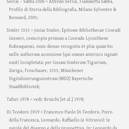
Serrai – Sabba 2006 = Alfredo Serrai, Fiammetta Sabba,
Profilo di Storia della Bibliografia, Milano Sylvestre &
Bonnard, 2005;
Simler 1555 = Josias Simler, Epitome Bibliothecae Conradi
Gesneri, conscripta primum a Conrado Lycosthene
Rubeaquensi, nunc denuo recognita et plus quam bis
mille authorum accessione (qui omnes asterisco signati
sunt) locupletata: per Iosiam Simlerum Tigurium,
Zurigo, Froschauer, 1555, Münchener
Digitalisierungszentrum (MDZ) Bayerische
Staadtbibliotek;
Tafuri 1978 = vedi: Bruschi [et al.] 1978;
Di Teodoro 2019 = Francesco Paolo Di Teodoro, Piero
della Francesca, Leonardo, Raffaello (e Vitruvio): le
parole del disegno e della prospettiva. In: Leonardo da