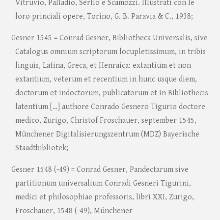
Vitruvio, Palladio, Serlio e Scamozzi. Illustrati con le
loro princiali opere, Torino, G. B. Paravia & C., 1938;
Gesner 1545 = Conrad Gesner, Bibliotheca Universalis, sive
Catalogus omnium scriptorum locupletissimum, in tribis
linguis, Latina, Greca, et Henraica: extantium et non
extantium, veterum et recentium in hunc usque diem,
doctorum et indoctorum, publicatorum et in Bibliothecis
latentium […] authore Conrado Gesnero Tigurio doctore
medico, Zurigo, Christof Froschauer, september 1545,
Münchener Digitalisierungszentrum (MDZ) Bayerische
Staadtbibliotek;
Gesner 1548 (-49) = Conrad Gesner, Pandectarum sive
partitionum universalium Conradi Gesneri Tigurini,
medici et philosophiae professoris, libri XXI, Zurigo,
Froschauer, 1548 (-49), Münchener