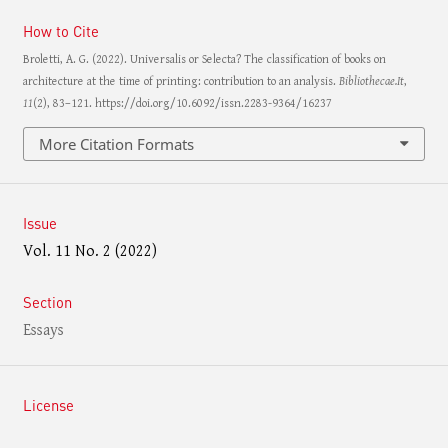
How to Cite
Broletti, A. G. (2022). Universalis or Selecta? The classification of books on
architecture at the time of printing: contribution to an analysis.
Bibliothecae.It
,
11
(2), 83–121. https://doi.org/10.6092/issn.2283-9364/16237
More Citation Formats
Issue
Vol. 11 No. 2 (2022)
Section
Essays
License