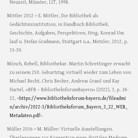
Neuzeit, Münster, LIT, 1998.
Mittler 2012 = E. Mittler, Die Bibliothek als
Gedächtnisinstitution, in Handbuch Bibliothek.
Geschichte, Aufgaben, Perspektiven, Hrsg. Konrad Um
lauf u. Stefan Gradmann, Stuttgart u.a., Metzler, 2012, p.
33-39.
Mönch, Rebell, Bibliothekar. Martin Schrettinger erwacht
zu seinem 250. Geburtstag virtuell wieder zum Leben von
Michael Becht, Chris Becker, Andreas Grassl und Kay
Hartel, «BFB – BibliotheksforumBayern» (2022), 3, p. 18-
22, <
https://www.bibliotheksforum-bayern.de/fileadmi
n/archiv/2022-3/Bibliotheksforum_Bayern_3_22_WEB_
Metadaten.pdf
>.
Müller 2016 = M. Müller: Virtuelle Ausstellungen.
Überlegungen zur Konzeption eines digitalen Mediums,