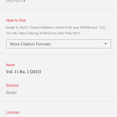
2023-01-24
How to Cite
Kempf, K. (2022). Virtual exhibition: a return to the past.
Bibliothecae.It
,
11
(2),
256–308. https://doi.org/10.6092/issn.2283-9364/16272
More Citation Formats
Issue
Vol. 11 No. 2 (2022)
Section
Essays
License