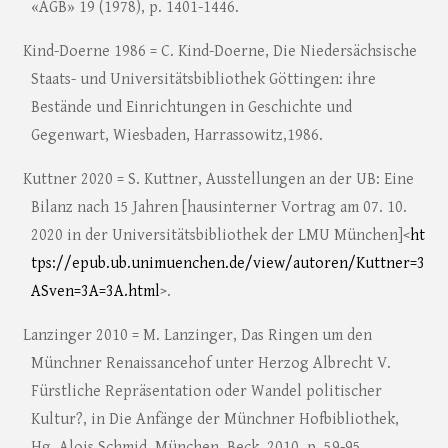
«AGB» 19 (1978), p. 1401-1446.
Kind-Doerne 1986 = C. Kind-Doerne, Die Niedersächsische
Staats- und Universitätsbibliothek Göttingen: ihre
Bestände und Einrichtungen in Geschichte und
Gegenwart, Wiesbaden, Harrassowitz,1986.
Kuttner 2020 = S. Kuttner, Ausstellungen an der UB: Eine
Bilanz nach 15 Jahren [hausinterner Vortrag am 07. 10.
2020 in der Universitätsbibliothek der LMU München]<
ht
tps://epub.ub.unimuenchen.de/view/autoren/Kuttner=3
ASven=3A=3A.html
>.
Lanzinger 2010 = M. Lanzinger, Das Ringen um den
Münchner Renaissancehof unter Herzog Albrecht V.
Fürstliche Repräsentation oder Wandel politischer
Kultur?, in Die Anfänge der Münchner Hofbibliothek,
Hg. Alois Schmid, München, Beck, 2010, p. 59-95.