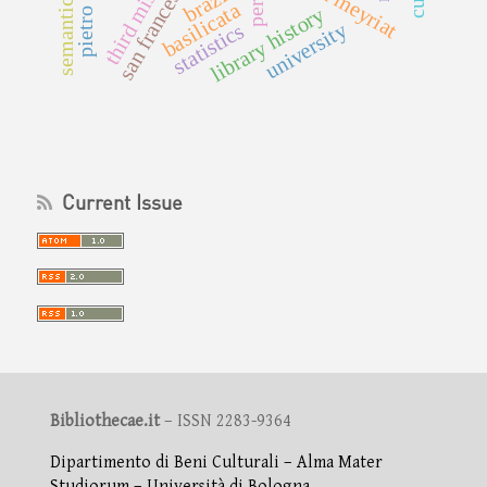
third mission
jean meyriat
brazil
basilicata
library history
university
statistics
Current Issue
Bibliothecae.it
– ISSN 2283-9364
Dipartimento di Beni Culturali – Alma Mater
Studiorum – Università di Bologna