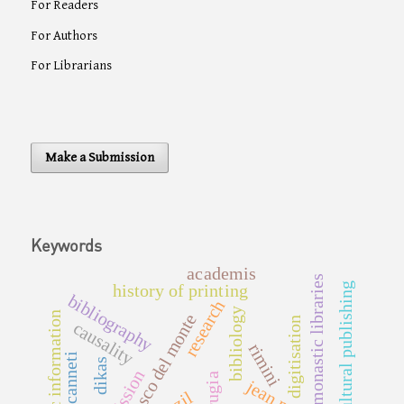
For Readers
For Authors
For Librarians
Make a Submission
Keywords
academis
monastic libraries
cultural publishing
history of printing
bibliography
research
bibliology
semantic information
san francesco del monte
digitisation
causality
rimini
pietro canneti
dikas
perugia