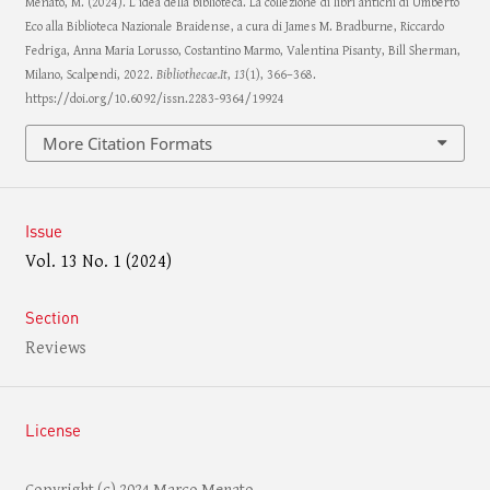
Menato, M. (2024). L’idea della biblioteca. La collezione di libri antichi di Umberto
Eco alla Biblioteca Nazionale Braidense, a cura di James M. Bradburne, Riccardo
Fedriga, Anna Maria Lorusso, Costantino Marmo, Valentina Pisanty, Bill Sherman,
Milano, Scalpendi, 2022.
Bibliothecae.It
,
13
(1), 366–368.
https://doi.org/10.6092/issn.2283-9364/19924
More Citation Formats
Issue
Vol. 13 No. 1 (2024)
Section
Reviews
License
Copyright (c) 2024 Marco Menato