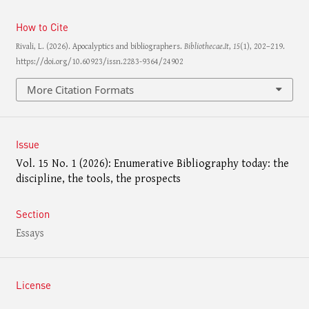
How to Cite
Rivali, L. (2026). Apocalyptics and bibliographers.
Bibliothecae.It
,
15
(1), 202–219.
https://doi.org/10.60923/issn.2283-9364/24902
More Citation Formats
Issue
Vol. 15 No. 1 (2026): Enumerative Bibliography today: the
discipline, the tools, the prospects
Section
Essays
License