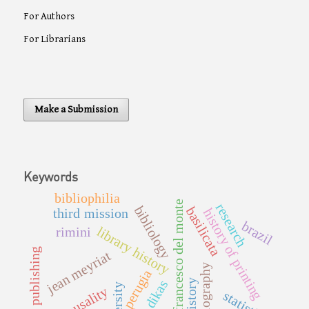
For Authors
For Librarians
Make a Submission
Keywords
bibliophilia
san francesco del monte
research
bibliology
basilicata
third mission
history of printing
brazil
library history
rimini
cultural publishing
jean meyriat
bibliography
perugia
art history
dikas
causality
statistics