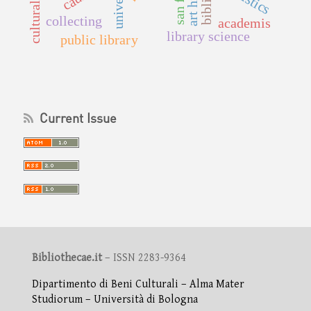
university
collecting
academis
library science
public library
Current Issue
Bibliothecae.it
– ISSN 2283-9364
Dipartimento di Beni Culturali – Alma Mater
Studiorum – Università di Bologna