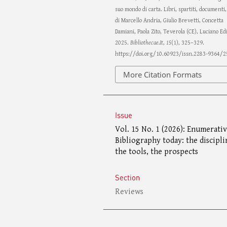
suo mondo di carta. Libri, spartiti, documenti,
di Marcello Andria, Giulio Brevetti, Concetta
Damiani, Paola Zito, Teverola (CE), Luciano Ed
2025.
Bibliothecae.It
,
15
(1), 325–329.
https://doi.org/10.60923/issn.2283-9364/
More Citation Formats
Issue
Vol. 15 No. 1 (2026): Enumerati
Bibliography today: the discipli
the tools, the prospects
Section
Reviews