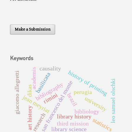
Make a Submission
Keywords
causality
academis
history of printing
giacomo allegretti
basilicata
leo samuel olschki
san francesco del monte
bibliography
dikas
perugia
rimini
brazil
jean meyriat
university
art history
bibliology
research
library history
statistics
third mission
library science